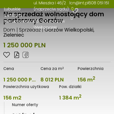
ul. Mieszka I 46/2
lcn@int.pl
608 051 151
0
Lubuskie
(naprzeciw sądu)
Na sprzedaż wolnostojący dom
Centrum
parterowy Gorzów
Nieruchomości
66-400 Gorzów
Wielkopolski
Dom | Sprzedaż |
Gorzów Wielkopolski,
Zieleniec
1 250 000 PLN
2
Cena
Cena za m
Powierzchnia
2
1 250 000 PLN
8 012 PLN
156 m
Powierzchnia użytkowa
Pow. działki
2
156 m2
1 384 m
Numer oferty