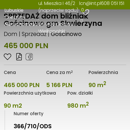
ul. Mieszka I 46/2
lcn@int.pl
608 051 151
0
Lubuskie
(naprzeciw sądu)
SPRZEDAŻ dom bliźniak
Centrum
Gościnowo gm Skwierzyna
Nieruchomości
66-400 Gorzów
Wielkopolski
Dom | Sprzedaż |
Gościnowo
465 000 PLN
2
Cena
Cena za m
Powierzchnia
2
465 000 PLN
5 166 PLN
90 m
Powierzchnia użytkowa
Pow. działki
2
90 m2
980 m
Numer oferty
366/710/ODS