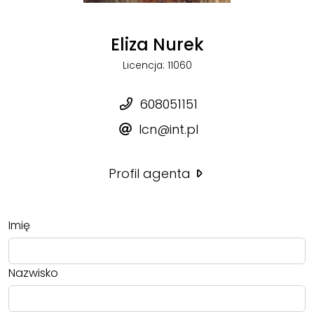
Eliza Nurek
Licencja: 11060
608051151
lcn@int.pl
Profil agenta
Imię
Nazwisko