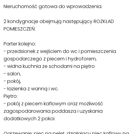
Nieruchomość gotowa do wprowadzenia.
2 kondygnacje obejmują następujący ROZKŁAD
POMIESZCZEŃ:
Parter kolejno:
- przedsionek z wejściem do wc i pomieszczenia
gospodarczego z piecem i hydroforem,
- widna kuchnia ze schodami na piętro
- salon,
- pokój,
- łazienka z wanną i wc.
Piętro:
- pokój z piecem kaflowym oraz możliwość
zagospodarowania poddasza i uzyskania
dodatkowych 2 pokoi.
Ogrzewanie: piec na pelet, działający piec kaflowy na