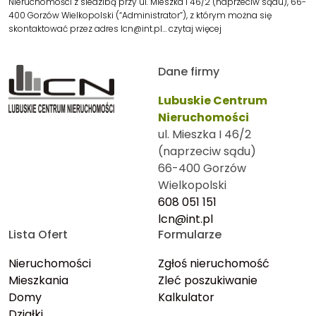
Nieruchomości z siedzibą przy ul. Mieszka I 46/2 (naprzeciw sądu), 66-
400 Gorzów Wielkopolski (“Administrator”), z którym można się
skontaktować przez adres lcn@int.pl…
czytaj więcej
Dane firmy
Lubuskie Centrum
Nieruchomości
ul. Mieszka I 46/2
(naprzeciw sądu)
66-400 Gorzów
Wielkopolski
608 051 151
lcn@int.pl
Lista Ofert
Formularze
Nieruchomości
Zgłoś nieruchomość
Mieszkania
Zleć poszukiwanie
Domy
Kalkulator
Działki