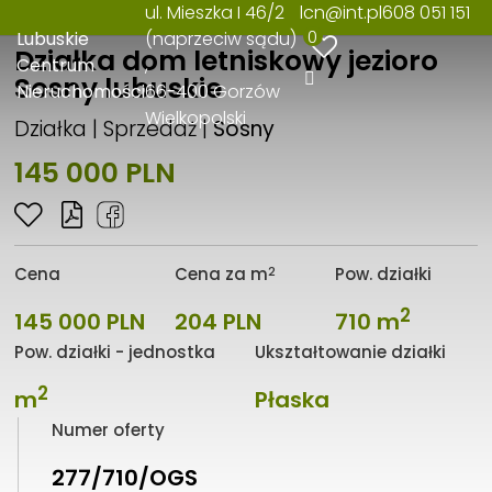
ul. Mieszka I 46/2
lcn@int.pl
608 051 151
0
Lubuskie
(naprzeciw sądu)
Działka dom letniskowy jezioro
Centrum
Sosny lubuskie
Nieruchomości
66-400 Gorzów
Wielkopolski
Działka | Sprzedaż |
Sosny
145 000 PLN
2
Cena
Cena za m
Pow. działki
2
145 000 PLN
204 PLN
710 m
Pow. działki - jednostka
Ukształtowanie działki
2
m
Płaska
Numer oferty
277/710/OGS