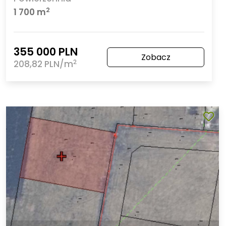
2
1 700 m
355 000 PLN
Zobacz
2
208,82 PLN/m