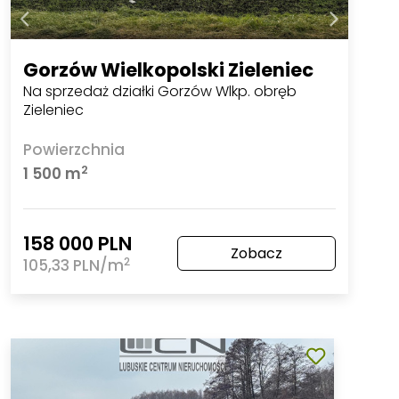
Gorzów Wielkopolski Zieleniec
Na sprzedaż działki Gorzów Wlkp. obręb
Zieleniec
Powierzchnia
2
1 500 m
158 000 PLN
Zobacz
2
105,33 PLN/m