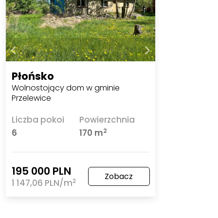
Płońsko
Wolnostojący dom w gminie
Przelewice
Liczba pokoi
Powierzchnia
2
6
170 m
195 000 PLN
Zobacz
2
1 147,06 PLN/m