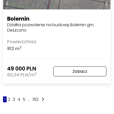
Bolemin
Działka pozwolenie na budowę Bolemin gm.
Deszczno
Powierzchnia
2
812 m
49 000 PLN
Zobacz
2
60,34 PLN/m
1
2
3
4
5
...
152