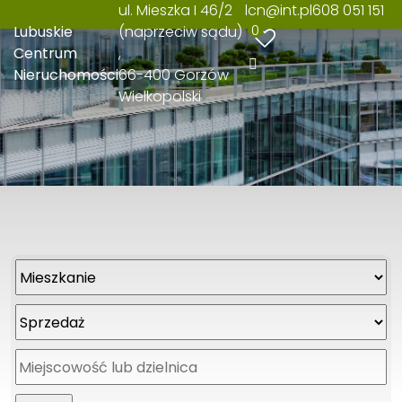
ul. Mieszka I 46/2
lcn@int.pl
608 051 151
0
Lubuskie
(naprzeciw sądu)
Centrum
Nieruchomości
66-400 Gorzów
Wielkopolski