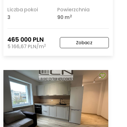
Liczba pokoi
Powierzchnia
2
3
90 m
465 000 PLN
Zobacz
2
5 166,67 PLN/m