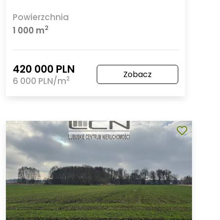
Powierzchnia
2
1 000 m
420 000 PLN
Zobacz
2
6 000 PLN/m