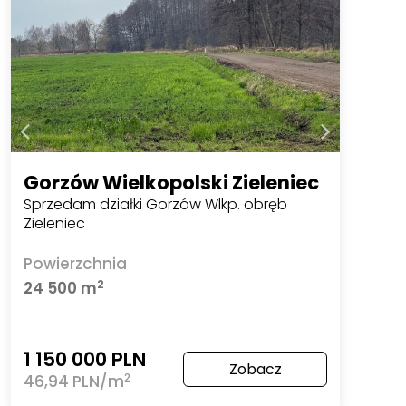
Gorzów Wielkopolski Zieleniec
Sprzedam działki Gorzów Wlkp. obręb
Zieleniec
Powierzchnia
2
24 500 m
1 150 000 PLN
Zobacz
2
46,94 PLN/m