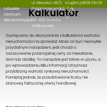
ul. Mieszka I 46/2
lcn@int.pl
608 051 151
0
Lubuskie
(naprzeciw sądu)
Kalkulator
Centrum
Nieruchomości
66-400 Gorzów
Wielkopolski
Zachęcamy do skorzystania z kalkulatora wartości
nieruchomości na sprzedaż. Może on być niezwykle
przydatnym narzędziem, jeśli chodzi o
oszacowanie potencjalnej ceny za mieszkanie,
dom lub działkę. To narzędzie jest łatwe w użyciu, a
po wprowadzeniu kilku informacji otrzymasz
przybliżoną wartość rynkową nieruchomości.
Pamiętaj jednak, że przedstawione liczby nie
stanowią faktycznej oferty handlowej.