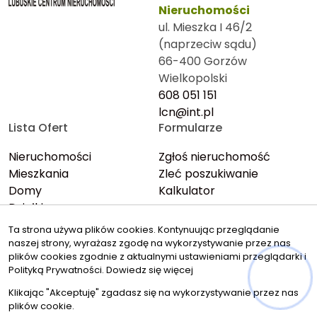
Nieruchomości
ul. Mieszka I 46/2
(naprzeciw sądu)
66-400 Gorzów
Wielkopolski
608 051 151
lcn@int.pl
Lista Ofert
Formularze
Nieruchomości
Zgłoś nieruchomość
Mieszkania
Zleć poszukiwanie
Domy
Kalkulator
Działki
Lokale
Ta strona używa plików cookies. Kontynuując przeglądanie
Oferty specjalne
naszej strony, wyrażasz zgodę na wykorzystywanie przez nas
Znajdziesz nas tu
plików cookies zgodnie z aktualnymi ustawieniami przeglądarki i
Polityką Prywatności.
Dowiedz się więcej
Klikając "Akceptuję" zgadasz się na wykorzystywanie przez nas
plików cookie.